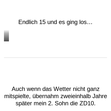
Endlich 15 und es ging los…
…
drei
Generationen
auf
Zündapp
Auch wenn das Wetter nicht ganz
mitspielte, übernahm zweieinhalb Jahre
später mein 2. Sohn die ZD10.