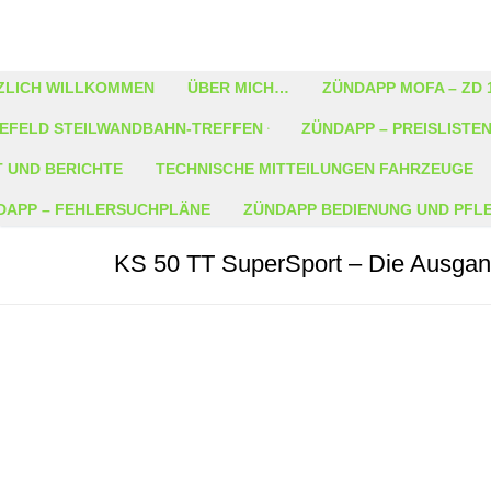
ZLICH WILLKOMMEN
ÜBER MICH…
ZÜNDAPP MOFA – ZD 
LEFELD STEILWANDBAHN-TREFFEN
ZÜNDAPP – PREISLISTE
T UND BERICHTE
TECHNISCHE MITTEILUNGEN FAHRZEUGE
DAPP – FEHLERSUCHPLÄNE
ZÜNDAPP BEDIENUNG UND PFL
KS 50 TT SuperSport – Die Ausgan